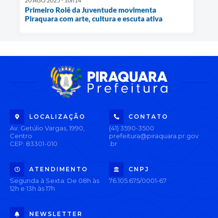
20 AGO 2025 - 10h14
Primeiro Rolê da Juventude movimenta
Piraquara com arte, cultura e escuta ativa
LOCALIZAÇÃO
CONTATO
Av. Getúlio Vargas, 1990,
(41) 3590-3500
Centro
prefeitura@piraquara.pr.gov
CEP: 83301-010
.br
ATENDIMENTO
CNPJ
Segunda à Sexta: De 08h às
76.105.675/0001-67
12h e 13h às 17h
NEWSLETTER