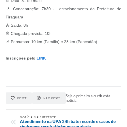
📅 Data: 31 de maio
📍 Concentração: 7h30 - estacionamento da Prefeitura de
Piraquara
🚴 Saída: 8h
⏰ Chegada prevista: 10h
📌 Percursos: 10 km (Família) e 28 km (Pancadão)
Inscrições pelo
LINK
Seja o primeiro a curtir esta
GOSTEI
NÃO GOSTEI
notícia.
NOTÍCIA MAIS RECENTE
Atendimento na UPA 24h bate recorde e casos de
síndromes respiratórias geram alerta