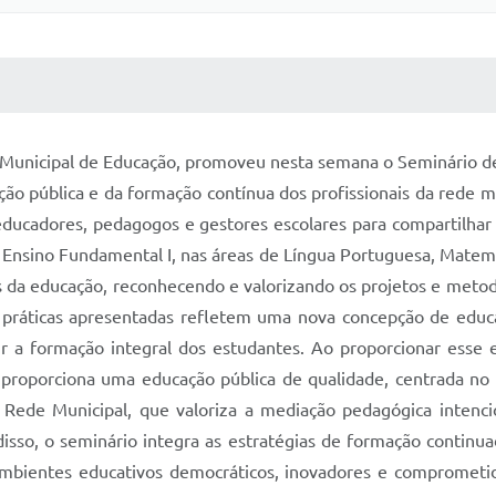
 MÍDIAS
RECEBA NOTÍCIAS
 Municipal de Educação, promoveu nesta semana o Seminário de 
ção pública e da formação contínua dos profissionais da rede m
educadores, pedagogos e gestores escolares para compartilhar 
o Ensino Fundamental I, nas áreas de Língua Portuguesa, Matemá
is da educação, reconhecendo e valorizando os projetos e metod
s práticas apresentadas refletem uma nova concepção de educaç
r a formação integral dos estudantes. Ao proporcionar esse es
 proporciona uma educação pública de qualidade, centrada no
da Rede Municipal, que valoriza a mediação pedagógica inten
isso, o seminário integra as estratégias de formação continu
ambientes educativos democráticos, inovadores e compromet