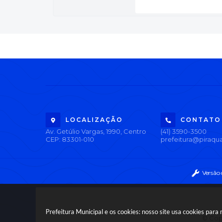
LOCALIZAÇÃO
CONTATO
Av. Getúlio Vargas, 1990, Centro
(41) 3590-3500
CEP: 83301-010
prefeitura@piraqua
Versão
Prefeitura Municipal e os cookies: nosso site usa cookies par
© Copy