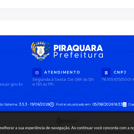
ATENDIMENTO
CNPJ
Segunda à Sexta: De 08h às 12h
76.105.675/0001-
ra.pr.gov.br
e 13h às 17h
 do Sistema:
3.5.3 - 19/06/2026
Portal atualizado em:
05/08/2026 16:33
Dad
a melhorar a sua experiência de navegação. Ao continuar você concorda com a 
right Instar - 2006-2026. Todos os direitos reservados -
Instar Tecn