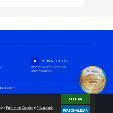
NEWSLETTER
67
Inscreva-se e receba
informativos
os Abertos
ACEITAR
nossa
Política de Cookies
e
Privacidade
.
PERSONALIZAR
ologia