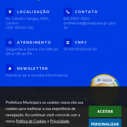
LOCALIZAÇÃO
CONTATO
Av. Getúlio Vargas, 1990,
(41) 3590-3500
Centro
prefeitura@piraquara.pr.gov
CEP: 83301-010
.br
ATENDIMENTO
CNPJ
Segunda à Sexta: De 08h às
76.105.675/0001-67
12h e 13h às 17h
NEWSLETTER
Inscreva-se e receba informativos
Versão do Sistema:
3.5.3 - 19/06/2026
Portal atualizado em:
05/08/2026 16:33
Dados Abertos
Prefeitura Municipal e os cookies: nosso site usa
cookies para melhorar a sua experiência de
ACEITAR
navegação. Ao continuar você concorda com a
nossa
Política de Cookies
e
Privacidade
.
© Copyright Instar - 2006-2026. Todos os direitos reservados -
PERSONALIZAR
Instar Tecnologia