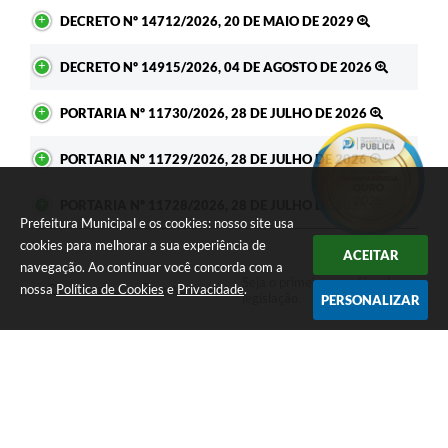
DECRETO Nº 14712/2026, 20 DE MAIO DE 2029
DECRETO Nº 14915/2026, 04 DE AGOSTO DE 2026
PORTARIA Nº 11730/2026, 28 DE JULHO DE 2026
PORTARIA Nº 11729/2026, 28 DE JULHO DE 2026
PORTARIA Nº 11728/2026, 28 DE JULHO DE 2026
Prefeitura Municipal e os cookies: nosso site usa
cookies para melhorar a sua experiência de
ACEITAR
navegação. Ao continuar você concorda com a
Seja o primeiro a curtir esta
nossa
Política de Cookies
e
Privacidade
.
GOSTEI
NÃO GOSTEI
legislação.
PERSONALIZAR
COMPARTILHAR