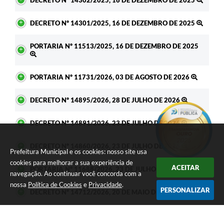
DECRETO Nº 14301/2025, 16 DE DEZEMBRO DE 2025
PORTARIA Nº 11513/2025, 16 DE DEZEMBRO DE 2025
PORTARIA Nº 11731/2026, 03 DE AGOSTO DE 2026
DECRETO Nº 14895/2026, 28 DE JULHO DE 2026
DECRETO Nº 14891/2026, 23 DE JULHO DE 2026
DECRETO Nº 14860/2026, 23 DE JULHO DE 2026
Prefeitura Municipal e os cookies: nosso site usa
cookies para melhorar a sua experiência de
ACEITAR
PORTARIA Nº 11688/2026, 23 DE JULHO DE 2026
navegação. Ao continuar você concorda com a
nossa
Política de Cookies
e
Privacidade
.
PERSONALIZAR
DECRETO Nº 14712/2026, 20 DE MAIO DE 2029
DECRETO Nº 14921/2026, 05 DE AGOSTO DE 2026