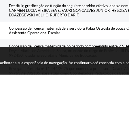
Destituir, gratificação de função do seguinte servidor efetivo, abaixo
CARMEN LUCIA VIEIRA SEVE, FAURI GONÇALVES JUNIOR, HELOISA
BOAZEGEVSKI VELHO, RUPERTO DARIF.
Concessão de licença maternidade à servidora Pabia Ostroski de Souza Ol
Assistente Operacional Escolar.
Concessão de licença maternidade no período compreendido entre 27/0
Deyse Maciel de Almeida de Souza, ocupante do cargo de Professor III Esp
992450, lotada na Secretaria Municipal de Educação.
a melhorar a sua experiência de navegação. Ao continuar você concorda com a 
Revogar a Portaria nº 11.444/2025 que nomeou a professora Daiane Af
997639 e 992185, para atuar como Coordenadora Pedagógica da Escola R
Revogar a Portaria nº 11.023/2023 que nomeou a professora Isis Satiro
atuar como Coordenadora Pedagógica da Escola Municipal Hermínio de 
DECRETO N° 14.712/2026
Nomear