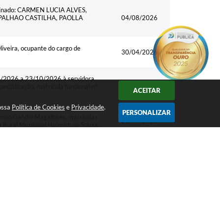
 nominado: CARMEN LUCIA ALVES,
 PALHAO CASTILHA, PAOLLA
04/08/2026
iveira, ocupante do cargo de
30/04/2026
4/2026 a 23/10/2026 à servidora
ecialização, matrícula funcional nº
30/04/2026
ACEITAR
nossa
Política de Cookies
e
Privacidade
.
PERSONALIZAR
onso Gandin Magalhães, matrículas
28/04/2026
ural Municipal Heinrich de Souza.
 dos Santos, matrícula 750191, para
05/01/2026
Azevedo Costa.
20/05/2029
05/08/2026