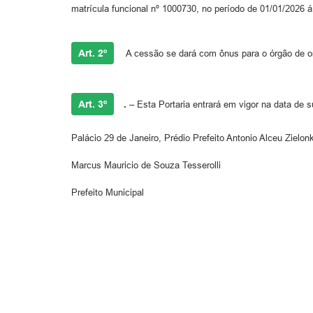
matrícula funcional nº 1000730, no período de 01/01/2026 á 
Art. 2º
A cessão se dará com ônus para o órgão de o
Art. 3º
.
– Esta Portaria entrará em vigor na data de s
Palácio 29 de Janeiro, Prédio Prefeito Antonio Alceu Zielo
Marcus Mauricio de Souza Tesserolli
Prefeito Municipal