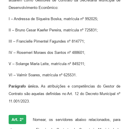
atuarem como Gestores de Contrato da Secretaria Municipal de
Desenvolvimento Econômico:
I – Andressa de Siqueira Boska, matrícula nº 992025;
II – Bruno Cesar Kaefer Pereira, matrícula nº 725831;
III – Francielle Pimentel Fagundes nº 814771;
IV – Rosemeri Moraes dos Santos nº 488601;
V – Solange Maria Leite, matrícula nº 849211;
VI – Valmir Soares, matrícula nº 625531.
Parágrafo único.
As atribuições e competências do Gestor de
Contrato são aquelas definidas no Art. 12 do Decreto Municipal nº
11.001/2023.
Art. 2º
Nomear, os servidores abaixo relacionados, para