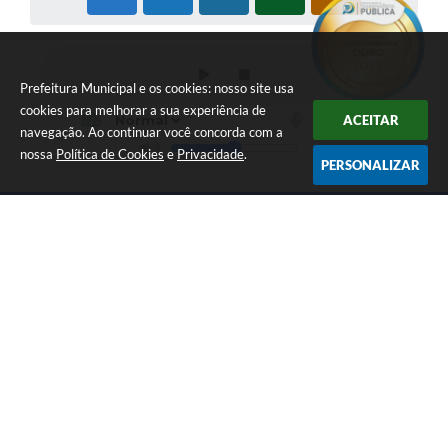
Prefeitura Municipal e os cookies: nosso site usa
cookies para melhorar a sua experiência de
ACEITAR
navegação. Ao continuar você concorda com a
nossa
Política de Cookies
e
Privacidade
.
PERSONALIZAR
LOCALIZAÇÃO
CONTATO
Av. Getúlio Vargas, 1990,
(41) 3590-3500
Centro
prefeitura@piraquara.pr.gov
CEP: 83301-010
.br
ATENDIMENTO
CNPJ
Segunda à Sexta: De 08h às
76.105.675/0001-67