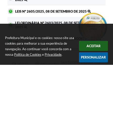
LEIS Nº 2605/2025, 08 DE SETEMBRO DE 2025
LEI ORDINÁRIA Nº 2603/2025, 08 DE SETEMBRO DE
2025
Prefeitura Municipal e os cookies: nosso site usa
LEI ORDINÁRIA Nº 2602/2025, 28 DE AGOSTO DE 2025
cookies para melhorar a sua experiência de
ACEITAR
navegação. Ao continuar você concorda com a
nossa
Política de Cookies
e
Privacidade
.
PERSONALIZAR
Seja o primeiro a curtir esta
GOSTEI
NÃO GOSTEI
legislação.
COMPARTILHAR