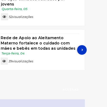
jovens
Quarta-feira
05
52
visualizações
SAÚDE
Rede de Apoio ao Aleitamento
Progr
Materno fortalece o cuidado com
empre
mães e bebês em todas as unidades
sobre
Sexta-f
de saúde de Piraquara
Terça-feira
04
60
39
visualizações
ACESSAR