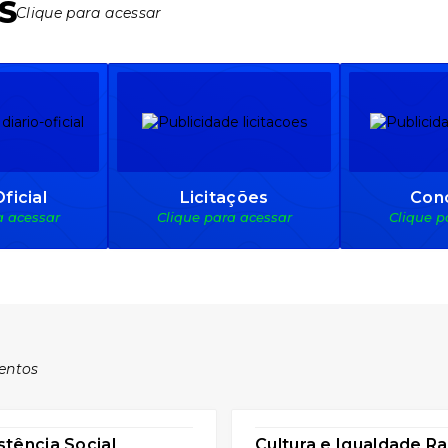
S
asfaltadas
Clique para acessar
Sexta-feira
27
603
visualizações
ficial
Licitações
Con
a acessar
Clique para acessar
Clique p
entos
stência Social
Cultura e Igualdade Ra