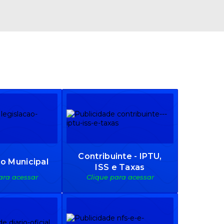
Contribuinte - IPTU,
o Municipal
ISS e Taxas
ara acessar
Clique para acessar