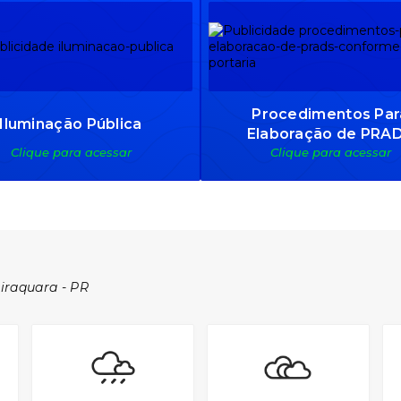
Procedimentos Par
Iluminação Pública
Elaboração de PRA
Clique para acessar
Clique para acessar
Conforme Nova Porta
iraquara - PR