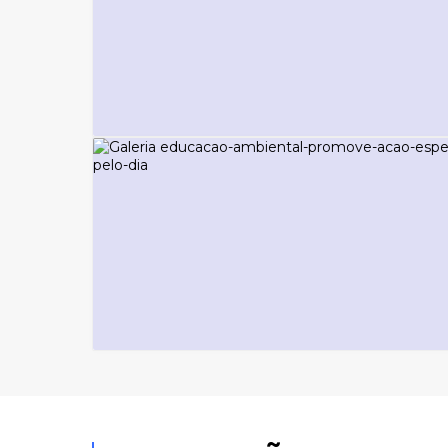
NOTÍCIAS - COMUNICAÇÃO E IMPRENSA
Obras do novo CMEI do Madre Tere
Terça-feira
05
478
visualizações
NOTÍCIAS - COMUNICAÇÃO E IMPRENSA
Educação Ambiental promove ação
especial pelo Dia Mundial da Água