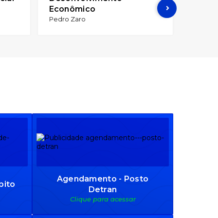
Econômico
Shuélen
Pedro Zaro
Agendamento - Posto
bito
Detran
Clique para acessar