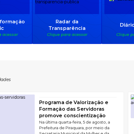
Radar da
nformação
Diári
Transparência
ic
a acessar
Clique p
Clique para acessar
Pública
dades
Programa de Valorização e
Formação das Servidoras
promove conscientização
sobre a violência contra a
Na última quarta-feira, 5 de agosto, a
Prefeitura de Piraquara, por meio da
mulher em alusão aos 20 anos
Secretaria Municipal da Mulher e da