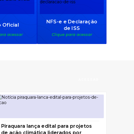
NFS-e e Declaração
o Oficial
de ISS
ara acessar
Clique para acessar
ACESSAR
Piraquara lança edital para projetos
de ação climática liderados por