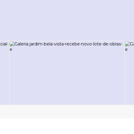
sa recebem concretagem da fundação
NOTÍCIAS - COMUNICAÇÃO E IMPRENSA
Jardim Bela Vista recebe novo lote
de obras e terá 100% das ruas