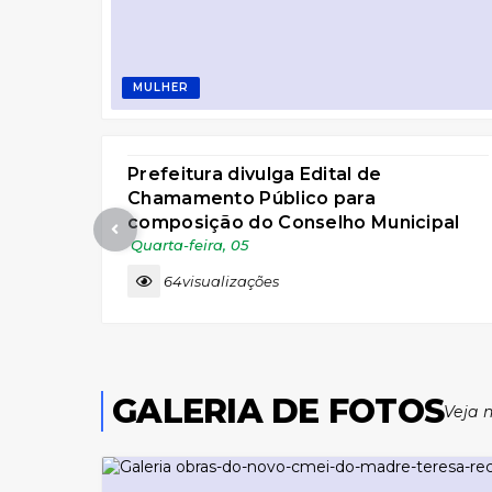
MULHER
Prefeitura divulga Edital de
Chamamento Público para
composição do Conselho Municipal
de Usuários do Serviço Público
Quarta-feira
05
64
visualizações
GALERIA DE FOTOS
Veja 