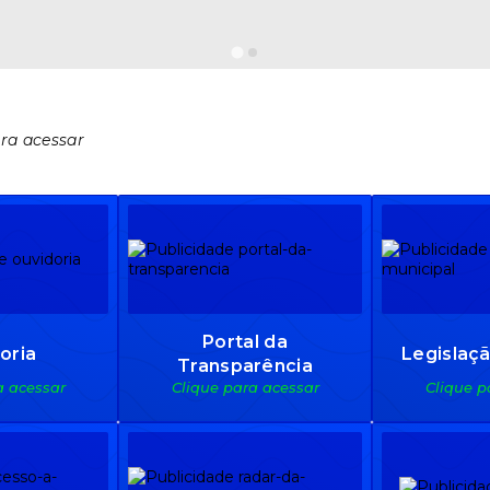
ara acessar
Portal da
oria
Legislaçã
Transparência
a acessar
Clique para acessar
Clique p