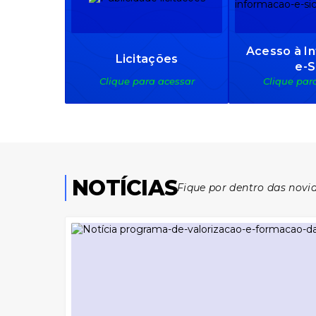
Acesso à I
Licitações
e-S
Clique para acessar
Clique par
NOTÍCIAS
Fique por dentro das novi