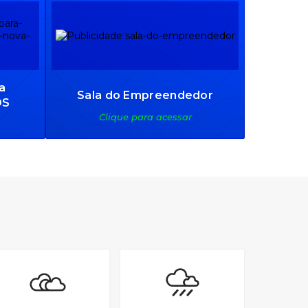
a
Sala do Empreendedor
DS
Clique para acessar
ria