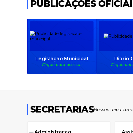
PUBLICAÇÕES OFICIAI
em Piraquara
Sexta-feira
27
427
visualizações
Legislação Municipal
Diário O
Clique para acessar
Clique par
SECRETARIAS
Nossos departam
Administração
Assi