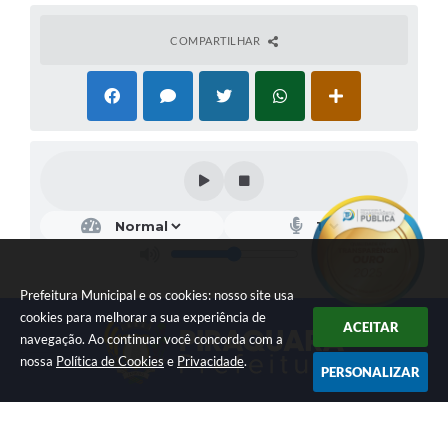
COMPARTILHAR
Prefeitura Municipal e os cookies: nosso site usa
cookies para melhorar a sua experiência de
ACEITAR
navegação. Ao continuar você concorda com a
nossa
Política de Cookies
e
Privacidade
.
PERSONALIZAR
LOCALIZAÇÃO
CONTATO
Av. Getúlio Vargas, 1990,
(41) 3590-3500