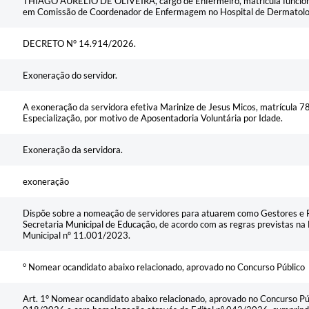
THIAGO AURÉLIO DE OLIVEIRA, cargo de Enfermeiro, matrícula funcion
em Comissão de Coordenador de Enfermagem no Hospital de Dermatologi
DECRETO N° 14.914/2026.
Exoneração do servidor.
A exoneração da servidora efetiva Marinize de Jesus Micos, matrícula 78
Especialização, por motivo de Aposentadoria Voluntária por Idade.
Exoneração da servidora.
exoneração
Dispõe sobre a nomeação de servidores para atuarem como Gestores e F
Secretaria Municipal de Educação, de acordo com as regras previstas n
Municipal nº 11.001/2023.
° Nomear ocandidato abaixo relacionado, aprovado no Concurso Público
Art. 1° Nomear ocandidato abaixo relacionado, aprovado no Concurso Públ