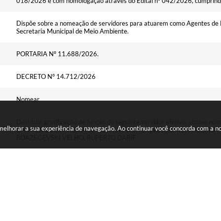
018/2026 e com homologação através do Edital nº 042/2026, cumprindo 
Dispõe sobre a nomeação de servidores para atuarem como Agentes de F
Secretaria Municipal de Meio Ambiente.
PORTARIA Nº 11.688/2026.
DECRETO N° 14.712/2026
Nomear
Destituir, gratificação de função do seguinte servidor efetivo, abaix
a melhorar a sua experiência de navegação. Ao continuar você concorda com a 
CARMEN LUCIA VIEIRA SEVE, FAURI GONÇALVES JUNIOR, HELOISA
BOAZEGEVSKI VELHO, RUPERTO DARIF.
PORTARIA N° 11.730/2026.
PORTARIA N° 11.729/2026.