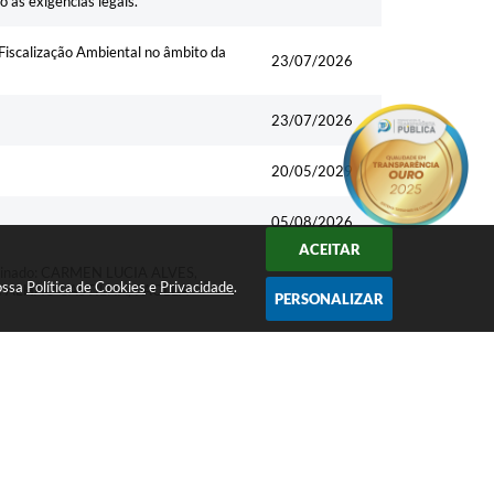
as exigências legais.
iscalização Ambiental no âmbito da
23/07/2026
23/07/2026
20/05/2029
05/08/2026
ACEITAR
o nominado: CARMEN LUCIA ALVES,
nossa
Política de Cookies
e
Privacidade
.
 PALHAO CASTILHA, PAOLLA
04/08/2026
PERSONALIZAR
28/07/2026
28/07/2026