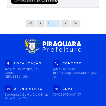
NOTÍCIAS - COMUNICAÇÃO E IMPRENSA
LOCALIZAÇÃO
CONTATO
Av. Getúlio Vargas, 1990,
(41) 3590-3500
Centro
prefeitura@piraquara.pr.gov
CEP: 83301-010
.br
ATENDIMENTO
CNPJ
Segunda à Sexta: De 08h às
76.105.675/0001-67
12h e 13h às 17h