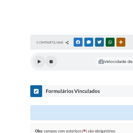
COMPARTILHAR
FACEBOOK
MESSENGER
TWITTER
WHATSAPP
OUTR
Velocidade de l
Formulários Vinculados
Obs
: campos com asterisco (
) são obrigatórios.