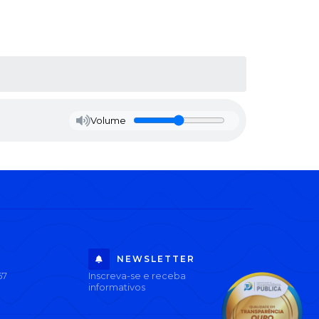
Volume
NEWSLETTER
67
Inscreva-se e receba
informativos