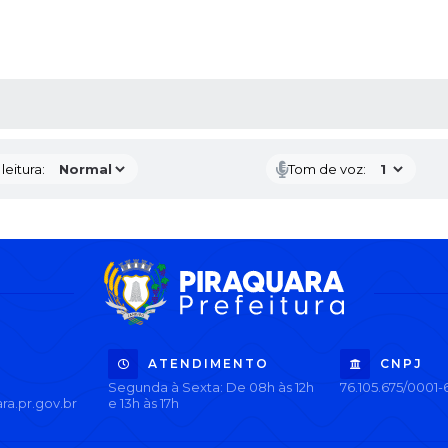
AS MÍDIAS
eitura:
Tom de voz:
ATENDIMENTO
CNPJ
Segunda à Sexta: De 08h às 12h
76.105.675/0001-
ra.pr.gov.br
e 13h às 17h