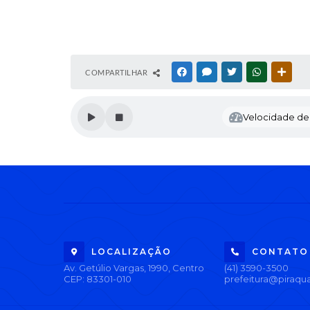
COMPARTILHAR
FACEBOOK
MESSENGER
TWITTER
WHATSAPP
OUTR
Velocidade de l
LOCALIZAÇÃO
CONTATO
Av. Getúlio Vargas, 1990, Centro
(41) 3590-3500
CEP: 83301-010
prefeitura@piraqua