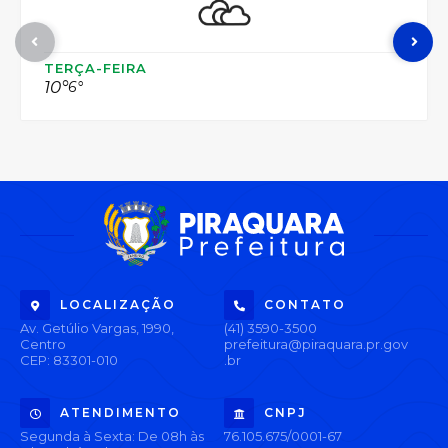
TERÇA-FEIRA
10°
6°
LOCALIZAÇÃO
CONTATO
Av. Getúlio Vargas, 1990,
(41) 3590-3500
Centro
prefeitura@piraquara.pr.gov
CEP: 83301-010
.br
ATENDIMENTO
CNPJ
Segunda à Sexta: De 08h às
76.105.675/0001-67