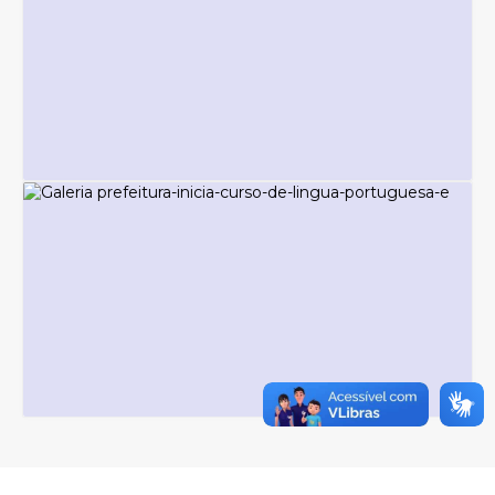
NOTÍCIAS - COMUNICAÇÃO E IMPRENSA
Educação Ambiental promove ação
especial pelo Dia Mundial da Água em
Piraquara
Sexta-feira
27
431
visualizações
NOTÍCIAS - COMUNICAÇÃO E IMPRENSA
Jardim Bela Vista recebe novo lote de
obras e terá 100% das ruas asfaltadas
Sexta-feira
27
608
visualizações
NOTÍCIAS - COMUNICAÇÃO E IMPRENSA
Prefeitura inicia Curso de Língua