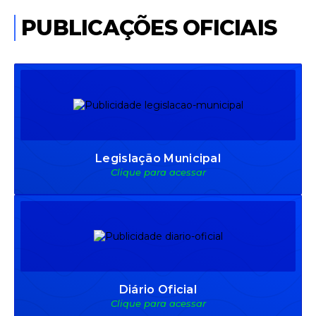
Portuguesa e Cultura Brasileira para
PUBLICAÇÕES OFICIAIS
migrantes e refugiados
Terça-feira
24
592
visualizações
Legislação Municipal
Clique para acessar
Diário Oficial
Clique para acessar