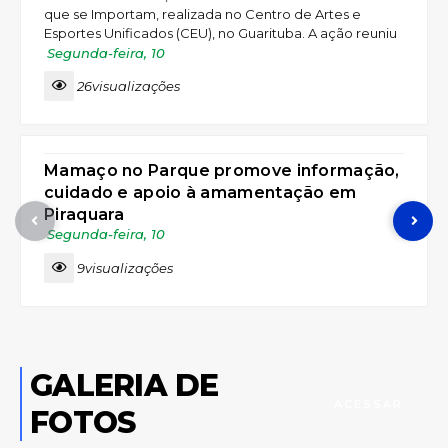
que se Importam, realizada no Centro de Artes e
Esportes Unificados (CEU), no Guarituba. A ação reuniu
serviços, atendimentos e atividades voltadas ao
Segunda-feira
10
cuidado, à valorização e à garantia de direitos das
26
visualizações
mulheres. Ao longo do dia, cerca de 120 mulheres,
além de crianças, participaram da programação, que
SAÚDE
contou com atendimentos nas áreas de beleza, saúde,
assistência...
Mamaço no Parque promove informação,
cuidado e apoio à amamentação em
Piraquara
Segunda-feira
10
9
visualizações
GALERIA DE
ACESSAR
FOTOS